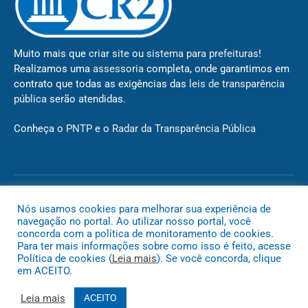
Muito mais que
criar site
ou
sistema para prefeituras
!
Realizamos uma
assessoria
completa, onde garantimos em
contrato que todas as exigências das
leis de transparência
pública
serão atendidas.
Conheça o
PNTP
e o
Radar da Transparência Pública
Todos os direitos reservados a Câmara de Novo São Joaquim
Nós usamos cookies para melhorar sua experiência de
navegação no portal. Ao utilizar nosso portal, você
concorda com a política de monitoramento de cookies.
Mapa do Site
Acessar Área Administrativa
Acessar o Webmail
Para ter mais informações sobre como isso é feito, acesse
Política de cookies (
Leia mais
). Se você concorda, clique
em ACEITO.
Leia mais
ACEITO