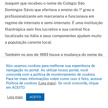
Joaquim que recebeu o nome de Colégio São
Domingos Sávio que ofertava o ensino do 1º grau e
profissionalizante em marcenaria e funcionava em
regime de internato e semi-internato. É uma instituição
filantrópica sem fins lucrativo e sua central fica
localizado na Itália e seus componentes ajudam muito
a população carente local.
Também no ano de 1993 houve a mudança do nome da
Escola Municipal de 1º Grau Santo Antônio para Escola
Nós usamos cookies para melhorar sua experiência de
Municipal de 1º Grau Domingos Azzolini.
navegação no portal. Ao utilizar nosso portal, você
concorda com a política de monitoramento de cookies.
Para ter mais informações sobre como isso é feito, acesse
Em 1994 montou-se mais um posto de combustível na
Política de cookies (
Leia mais
). Se você concorda, clique
cidade de Novo São Joaquim, o posto tatu de
em ACEITO.
propriedade do Senhor Cleuber Borges na saída para
Leia mais
ACEITO
Campinápolis e Nova Xavantina. Neste mesmo ano
houve a criação e implantação do INDEA/MT na cidade