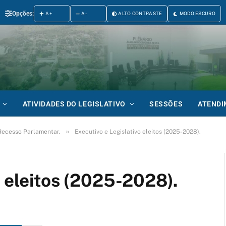
Opções:
A+
A-
ALTO CONTRASTE
MODO ESCURO
ATIVIDADES DO LEGISLATIVO
SESSÕES
ATEND
»
 Recesso Parlamentar.
Executivo e Legislativo eleitos (2025-2028).
o eleitos (2025-2028).