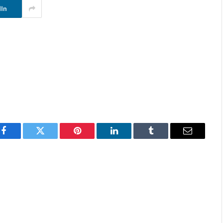
dIn
Facebook
Twitter
Pinterest
LinkedIn
Tumblr
E-
mail