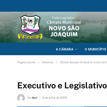
A CÂMARA
O MUNICÍPIO
»
»
Página Inicial
Notícias
Última Sessão Ordinária antes do
Executivo e Legislativ
De
davi
6 de julho de 2026