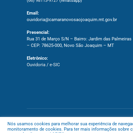
(66) 98113-9727
(Whatsapp)
Email:
ouvidoria@camaranovosaojoaquim.mt.gov.br
Presencial:
Rua 31 de Março S/N – Bairro: Jardim das Palmeiras
– CEP: 78625-000, Novo São Joaquim – MT
Eletrônico:
Ouvidoria
/
e-SIC
Todos os direitos reservados a Câmara de Novo São Joaquim
Nós usamos cookies para melhorar sua experiência de navegação
monitoramento de cookies. Para ter mais informações sobre co