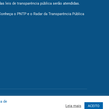
das
leis de transparência pública
serão atendidas.
Conheça o
PNTP
e o
Radar da Transparência Pública
 Site
Acessar Área Administrativa
Acessar o Webmail
ca de
Leia mais
ACEITO