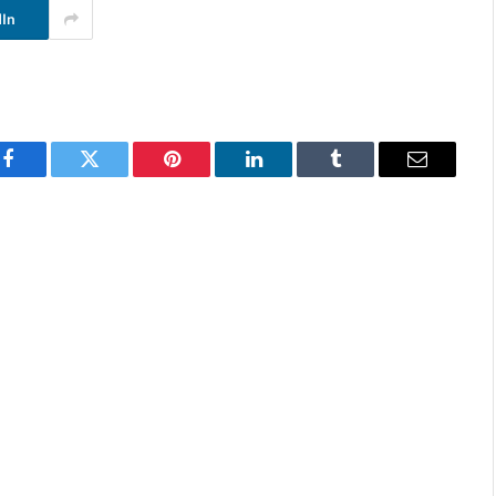
dIn
Facebook
Twitter
Pinterest
LinkedIn
Tumblr
E-
mail