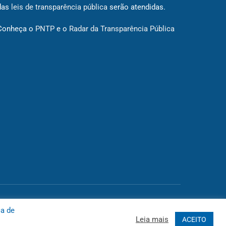
das
leis de transparência pública
serão atendidas.
Conheça o
PNTP
e o
Radar da Transparência Pública
 Site
Acessar Área Administrativa
Acessar o Webmail
ca de
Leia mais
ACEITO