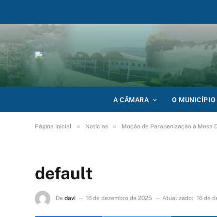
A CÂMARA
O MUNICÍPIO
»
»
Página Inicial
Notícias
Moção de Parabenização à Mesa D
default
De
davi
16 de dezembro de 2025
Atualizado:
16 de 