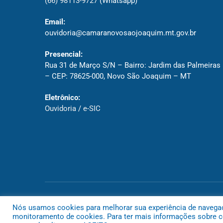
(66) 98113-9727
(Whatsapp)
Email:
ouvidoria@camaranovosaojoaquim.mt.gov.br
Presencial:
Rua 31 de Março S/N – Bairro: Jardim das Palmeiras
– CEP: 78625-000, Novo São Joaquim – MT
Eletrônico:
Ouvidoria
/
e-SIC
Todos os direitos reservados a Câmara de Novo São Joaquim
Nós usamos cookies para melhorar sua experiência de navegação
monitoramento de cookies. Para ter mais informações sobre co