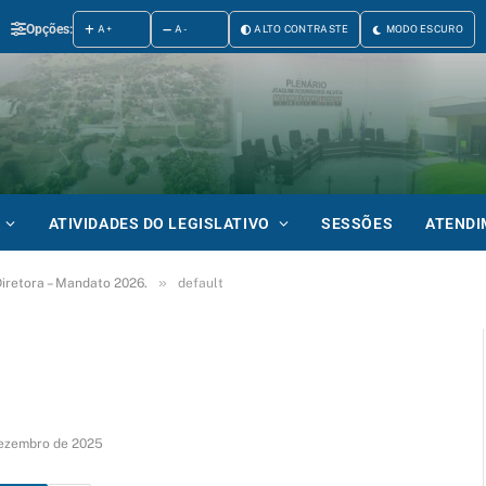
Opções:
A+
A-
ALTO CONTRASTE
MODO ESCURO
ATIVIDADES DO LEGISLATIVO
SESSÕES
ATEND
»
iretora – Mandato 2026.
default
dezembro de 2025