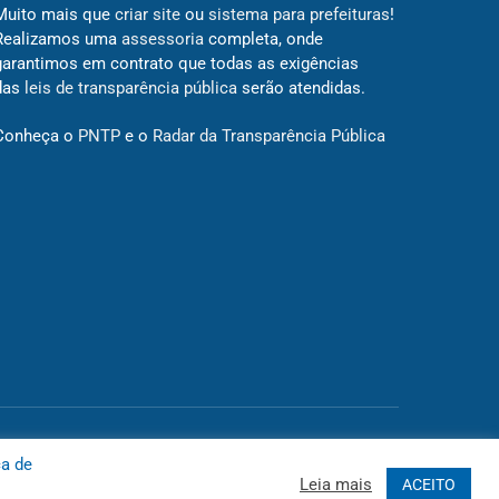
Muito mais que
criar site
ou
sistema para prefeituras
!
Realizamos uma
assessoria
completa, onde
garantimos em contrato que todas as exigências
das
leis de transparência pública
serão atendidas.
Conheça o
PNTP
e o
Radar da Transparência Pública
 Site
Acessar Área Administrativa
Acessar o Webmail
ca de
Leia mais
ACEITO