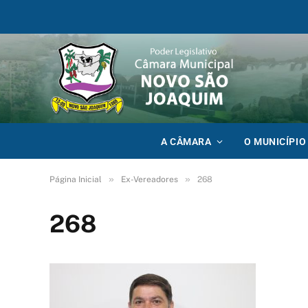
A CÂMARA
O MUNICÍPIO
»
»
Página Inicial
Ex-Vereadores
268
268