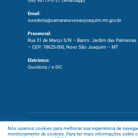
(66) 98113-9727
(Whatsapp)
Email:
ouvidoria@camaranovosaojoaquim.mt.gov.br
Presencial:
Rua 31 de Março S/N – Bairro: Jardim das Palmeiras
– CEP: 78625-000, Novo São Joaquim – MT
Eletrônico:
Ouvidoria
/
e-SIC
Todos os direitos reservados a Câmara de Novo São Joaquim
Nós usamos cookies para melhorar sua experiência de navegação
monitoramento de cookies. Para ter mais informações sobre co