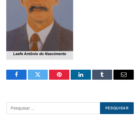
Facebook
Twitter
Pinterest
LinkedIn
Tumblr
E-
mail