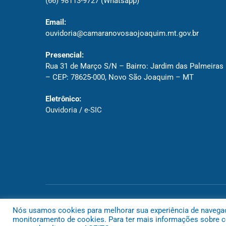
(66) 98113-9727
(Whatsapp)
Email:
ouvidoria@camaranovosaojoaquim.mt.gov.br
Presencial:
Rua 31 de Março S/N – Bairro: Jardim das Palmeiras
– CEP: 78625-000, Novo São Joaquim – MT
Eletrônico:
Ouvidoria
/
e-SIC
Todos os direitos reservados a Câmara de Novo São Joaquim
Nós usamos cookies para melhorar sua experiência de navegação
monitoramento de cookies. Para ter mais informações sobre co