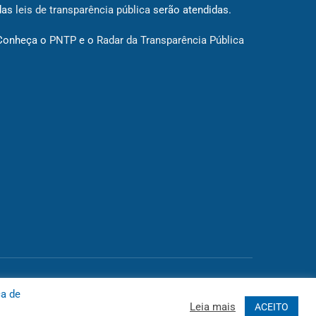
das
leis de transparência pública
serão atendidas.
Conheça o
PNTP
e o
Radar da Transparência Pública
 Site
Acessar Área Administrativa
Acessar o Webmail
ca de
Leia mais
ACEITO