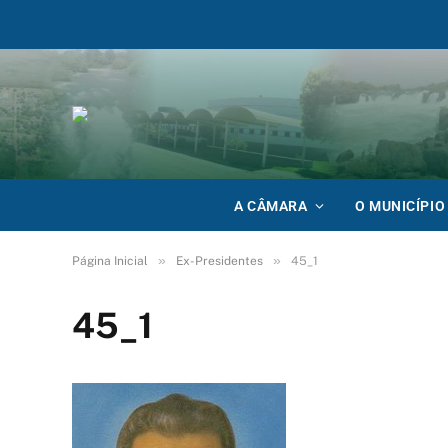
A CÂMARA
O MUNICÍPIO
»
»
Página Inicial
Ex-Presidentes
45_1
45_1