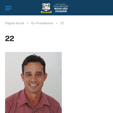
»
»
Página Inicial
Ex-Presidentes
22
22