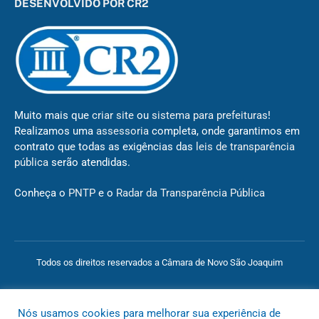
DESENVOLVIDO POR CR2
Muito mais que
criar site
ou
sistema para prefeituras
!
Realizamos uma
assessoria
completa, onde garantimos em
contrato que todas as exigências das
leis de transparência
pública
serão atendidas.
Conheça o
PNTP
e o
Radar da Transparência Pública
Todos os direitos reservados a Câmara de Novo São Joaquim
Mapa do Site
Acessar Área Administrativa
Acessar o Webmail
Nós usamos cookies para melhorar sua experiência de