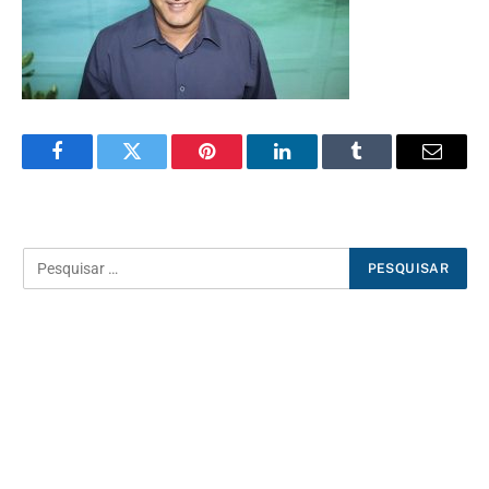
Facebook
Twitter
Pinterest
LinkedIn
Tumblr
E-
mail