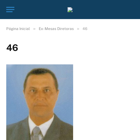
»
»
Página Inicial
Ex-Mesas Diretoras
46
46