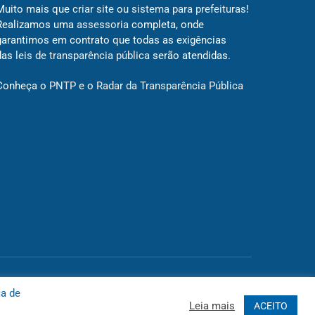
Muito mais que
criar site
ou
sistema para prefeituras
!
Realizamos uma
assessoria
completa, onde
garantimos em contrato que todas as exigências
das
leis de transparência pública
serão atendidas.
Conheça o
PNTP
e o
Radar da Transparência Pública
 Site
Acessar Área Administrativa
Acessar o Webmail
ca de
Leia mais
ACEITO