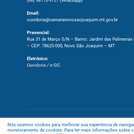
(66) 98113-9727
(Whatsapp)
Email:
ouvidoria@camaranovosaojoaquim.mt.gov.br
Presencial:
Rua 31 de Março S/N – Bairro: Jardim das Palmeiras
– CEP: 78625-000, Novo São Joaquim – MT
Eletrônico:
Ouvidoria
/
e-SIC
Todos os direitos reservados a Câmara de Novo São Joaquim
Nós usamos cookies para melhorar sua experiência de navegação
monitoramento de cookies. Para ter mais informações sobre co