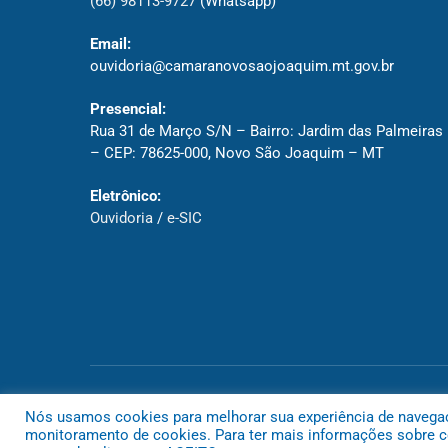
(66) 98113-9727
(Whatsapp)
Email:
ouvidoria@camaranovosaojoaquim.mt.gov.br
Presencial:
Rua 31 de Março S/N – Bairro: Jardim das Palmeiras
– CEP: 78625-000, Novo São Joaquim – MT
Eletrônico:
Ouvidoria
/
e-SIC
Todos os direitos reservados a Câmara de Novo São Joaquim
Nós usamos cookies para melhorar sua experiência de navegação
monitoramento de cookies. Para ter mais informações sobre co