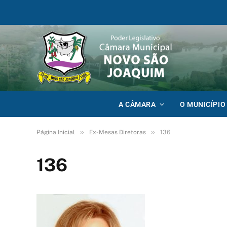
A CÂMARA
O MUNICÍPIO
»
»
Página Inicial
Ex-Mesas Diretoras
136
136