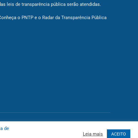
das
leis de transparência pública
serão atendidas.
Conheça o
PNTP
e o
Radar da Transparência Pública
 Site
Acessar Área Administrativa
Acessar o Webmail
ca de
Leia mais
ACEITO