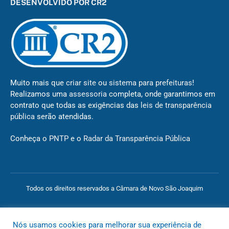
DESENVOLVIDO POR CR2
Muito mais que
criar site
ou
sistema para prefeituras
!
Realizamos uma
assessoria
completa, onde garantimos em
contrato que todas as exigências das
leis de transparência
pública
serão atendidas.
Conheça o
PNTP
e o
Radar da Transparência Pública
Todos os direitos reservados a Câmara de Novo São Joaquim
Mapa do Site
Acessar Área Administrativa
Acessar o Webmail
Nós usamos cookies para melhorar sua experiência de