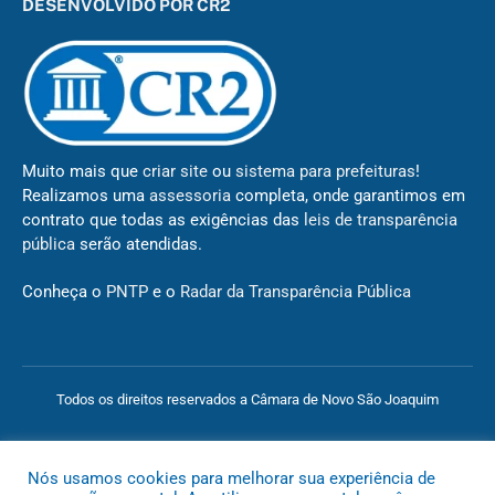
DESENVOLVIDO POR CR2
Muito mais que
criar site
ou
sistema para prefeituras
!
Realizamos uma
assessoria
completa, onde garantimos em
contrato que todas as exigências das
leis de transparência
pública
serão atendidas.
Conheça o
PNTP
e o
Radar da Transparência Pública
Todos os direitos reservados a Câmara de Novo São Joaquim
Mapa do Site
Acessar Área Administrativa
Acessar o Webmail
Nós usamos cookies para melhorar sua experiência de