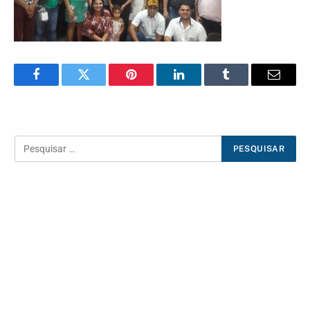
Facebook
Twitter
Pinterest
LinkedIn
Tumblr
E-
mail