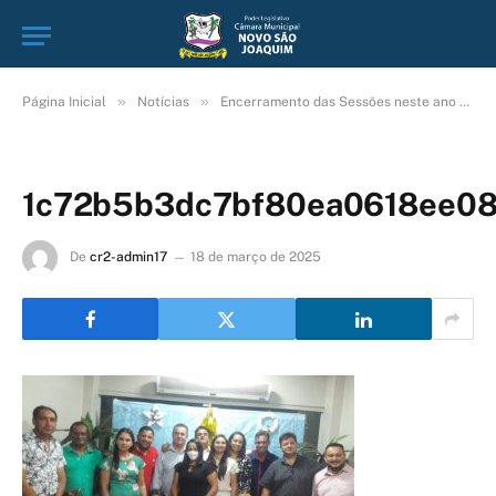
»
»
Página Inicial
Notícias
Encerramento das Sessões neste ano e legislatura
1c72b5b3dc7bf80ea0618ee08
De
cr2-admin17
18 de março de 2025