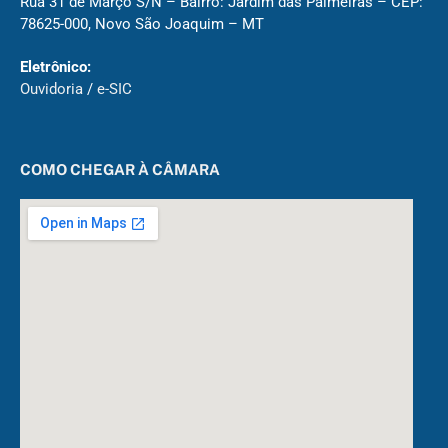
Rua 31 de Março S/N – Bairro: Jardim das Palmeiras – CEP:
78625-000, Novo São Joaquim – MT
Eletrônico:
Ouvidoria
/
e-SIC
COMO CHEGAR À CÂMARA