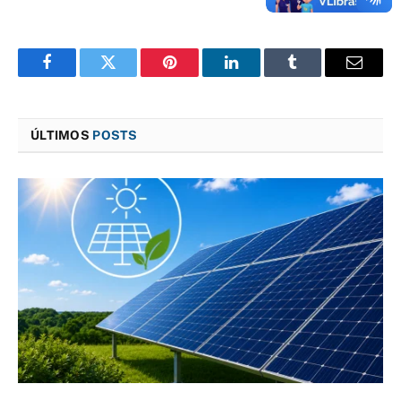
Facebook
Twitter
Pinterest
LinkedIn
Tumblr
E-
mail
ÚLTIMOS
POSTS