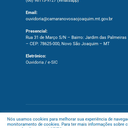
(66) 98113-9727
(Whatsapp)
Email:
ouvidoria@camaranovosaojoaquim.mt.gov.br
Presencial:
Rua 31 de Março S/N – Bairro: Jardim das Palmeiras
– CEP: 78625-000, Novo São Joaquim – MT
Eletrônico:
Ouvidoria
/
e-SIC
Todos os direitos reservados a Câmara de Novo São Joaquim
Nós usamos cookies para melhorar sua experiência de navegação
monitoramento de cookies. Para ter mais informações sobre co