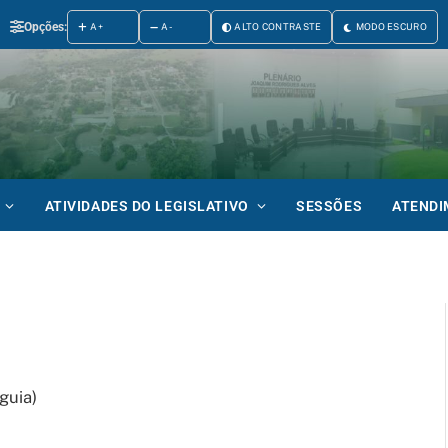
Opções:
A+
A-
ALTO CONTRASTE
MODO ESCURO
ATIVIDADES DO LEGISLATIVO
SESSÕES
ATEND
guia)