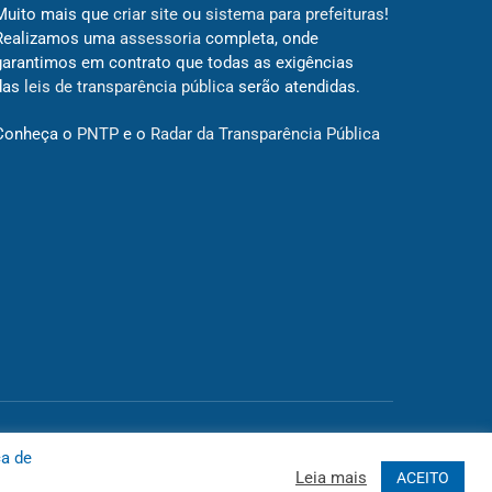
Muito mais que
criar site
ou
sistema para prefeituras
!
Realizamos uma
assessoria
completa, onde
garantimos em contrato que todas as exigências
das
leis de transparência pública
serão atendidas.
Conheça o
PNTP
e o
Radar da Transparência Pública
 Site
Acessar Área Administrativa
Acessar o Webmail
ca de
Leia mais
ACEITO