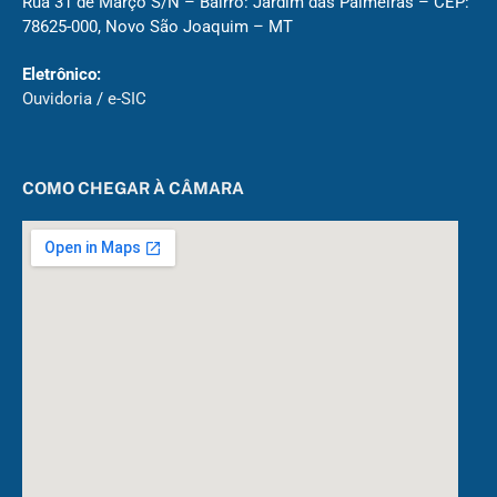
Rua 31 de Março S/N – Bairro: Jardim das Palmeiras – CEP:
78625-000, Novo São Joaquim – MT
Eletrônico:
Ouvidoria
/
e-SIC
COMO CHEGAR À CÂMARA