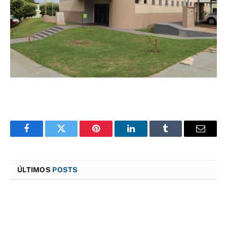
Facebook
Twitter
Pinterest
LinkedIn
Tumblr
E-
mail
ÚLTIMOS
POSTS