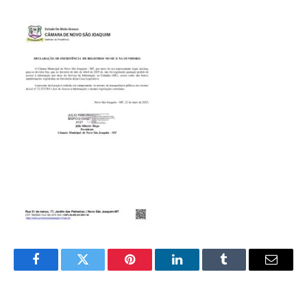
Facebook
Twitter
Pinterest
LinkedIn
Tumblr
E-
mail