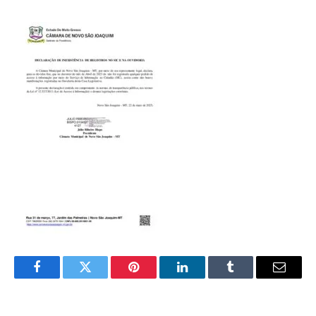
Facebook
Twitter
Pinterest
LinkedIn
Tumblr
E-
mail