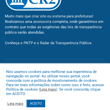
Muito mais que
criar site
ou
sistema para prefeituras
!
Realizamos uma
assessoria
completa, onde garantimos em
contrato que todas as exigências das
leis de transparência
pública
serão atendidas.
Conheça o
PNTP
e o
Radar da Transparência Pública
Todos os direitos reservados a Câmara de Novo São Joaquim
Nós usamos cookies para melhorar sua experiência de
navegação no portal. Ao utilizar nosso portal, você
concorda com a política de monitoramento de cookies.
Mapa do Site
Acessar Área Administrativa
Acessar o Webmail
Para ter mais informações sobre como isso é feito, acesse
Política de cookies (
Leia mais
). Se você concorda, clique
em ACEITO.
Leia mais
ACEITO