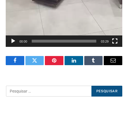
00:00
03:29
Facebook
Twitter
Pinterest
LinkedIn
Tumblr
E-
mail