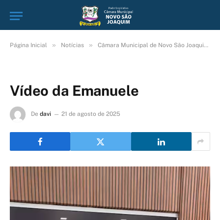
»
»
Página Inicial
Notícias
Câmara Municipal de Novo São Joaquim – MT parabeniza estudante Emanuele Santos Lima Oliveira.
Vídeo da Emanuele
De
davi
21 de agosto de 2025
Tocador
de
vídeo