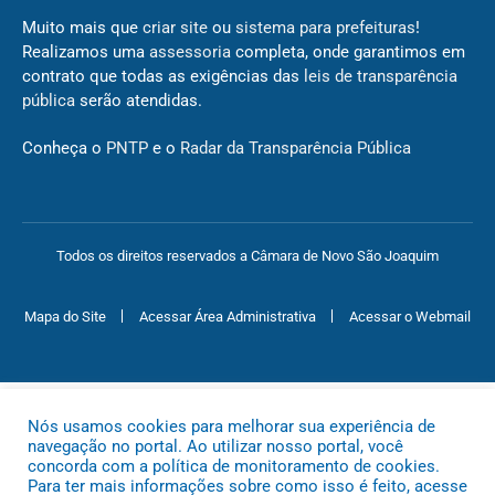
Muito mais que
criar site
ou
sistema para prefeituras
!
Realizamos uma
assessoria
completa, onde garantimos em
contrato que todas as exigências das
leis de transparência
pública
serão atendidas.
Conheça o
PNTP
e o
Radar da Transparência Pública
Todos os direitos reservados a Câmara de Novo São Joaquim
Mapa do Site
Acessar Área Administrativa
Acessar o Webmail
Nós usamos cookies para melhorar sua experiência de
navegação no portal. Ao utilizar nosso portal, você
concorda com a política de monitoramento de cookies.
Para ter mais informações sobre como isso é feito, acesse