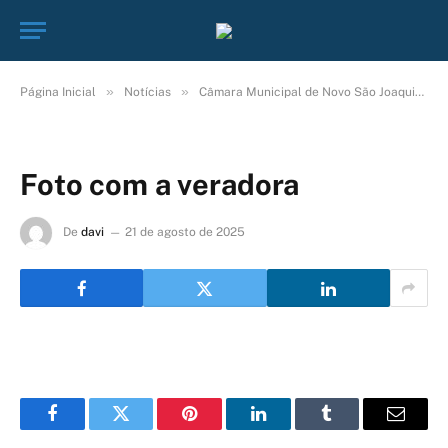
»
»
Página Inicial
Notícias
Câmara Municipal de Novo São Joaquim – MT parabeniza estudante Emanuele Santos Lima Oliveira.
Foto com a veradora
De
davi
21 de agosto de 2025
Facebook
Twitter
Pinterest
LinkedIn
Tumblr
E-