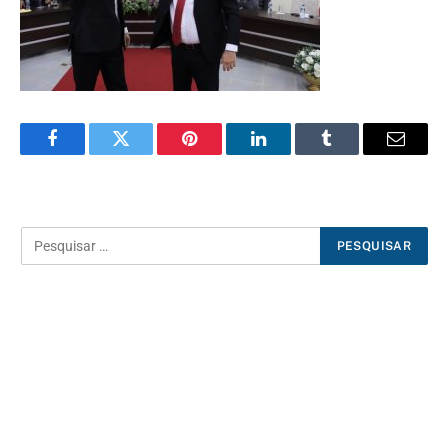
Facebook
Twitter
Pinterest
LinkedIn
Tumblr
E-
mail