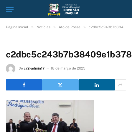
»
»
»
Página Inicial
Notícias
Ato de Posse
c2dbc5c243b7b38409e1b37889680f52_L
c2dbc5c243b7b38409e1b378
De
cr2-admin17
18 de março de 2025