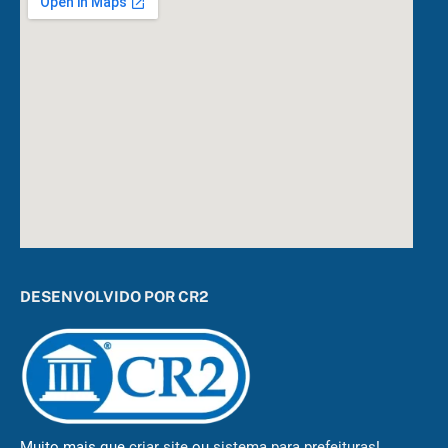
DESENVOLVIDO POR CR2
Muito mais que
criar site
ou
sistema para prefeituras
!