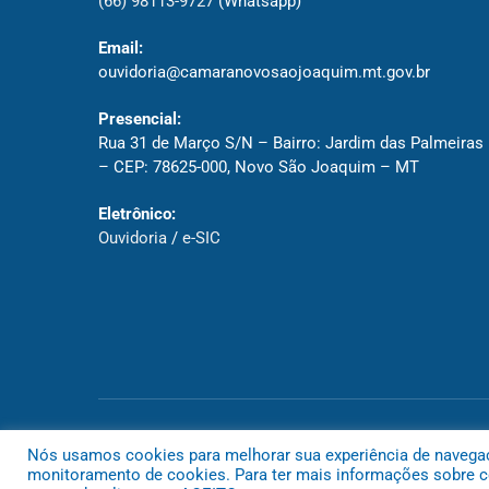
(66) 98113-9727
(Whatsapp)
Email:
ouvidoria@camaranovosaojoaquim.mt.gov.br
Presencial:
Rua 31 de Março S/N – Bairro: Jardim das Palmeiras
– CEP: 78625-000, Novo São Joaquim – MT
Eletrônico:
Ouvidoria
/
e-SIC
Todos os direitos reservados a Câmara de Novo São Joaquim
Nós usamos cookies para melhorar sua experiência de navegação
monitoramento de cookies. Para ter mais informações sobre co