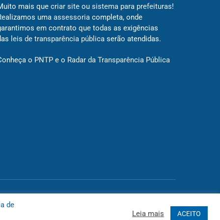
Muito mais que
criar site
ou
sistema para prefeituras
!
Realizamos uma
assessoria
completa, onde
garantimos em contrato que todas as exigências
das
leis de transparência pública
serão atendidas.
Conheça o
PNTP
e o
Radar da Transparência Pública
 Site
Acessar Área Administrativa
Acessar o Webmail
ca de
Leia mais
ACEITO