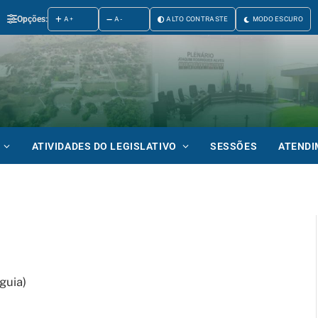
Opções:
A+
A-
ALTO CONTRASTE
MODO ESCURO
ATIVIDADES DO LEGISLATIVO
SESSÕES
ATEND
guia)