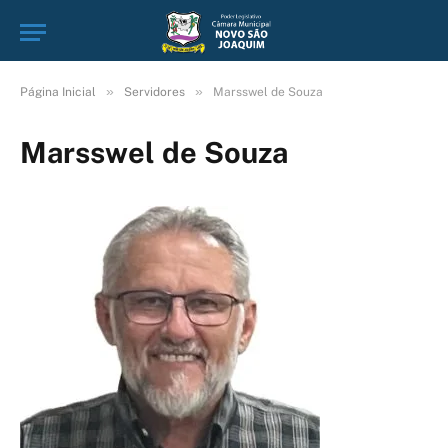
»
»
Página Inicial
Servidores
Marsswel de Souza
Marsswel de Souza