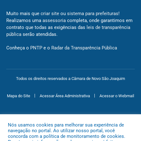
Muito mais que
criar site
ou
sistema para prefeituras
!
Realizamos uma
assessoria
completa, onde garantimos em
contrato que todas as exigências das
leis de transparência
pública
serão atendidas.
Conheça o
PNTP
e o
Radar da Transparência Pública
Todos os direitos reservados a Câmara de Novo São Joaquim
Mapa do Site
Acessar Área Administrativa
Acessar o Webmail
Nós usamos cookies para melhorar sua experiência de
navegação no portal. Ao utilizar nosso portal, você
concorda com a política de monitoramento de cookies.