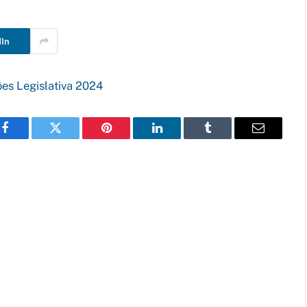
dIn
ões Legislativa 2024
Facebook
Twitter
Pinterest
LinkedIn
Tumblr
E-
mail