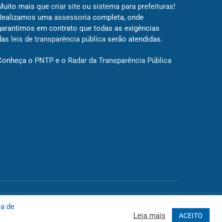
Muito mais que
criar site
ou
sistema para prefeituras
!
Realizamos uma
assessoria
completa, onde
garantimos em contrato que todas as exigências
das
leis de transparência pública
serão atendidas.
Conheça o
PNTP
e o
Radar da Transparência Pública
 Site
Acessar Área Administrativa
Acessar o Webmail
ca de
Leia mais
ACEITO