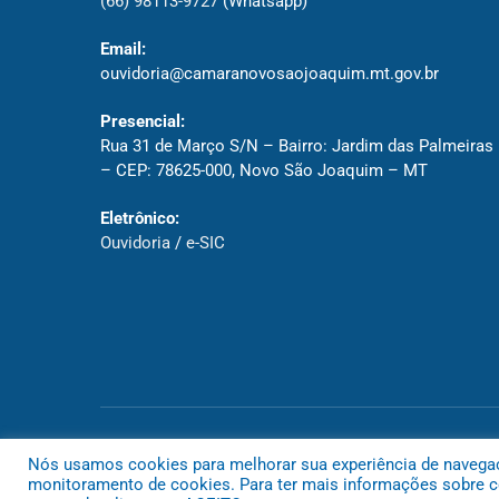
(66) 98113-9727
(Whatsapp)
Email:
ouvidoria@camaranovosaojoaquim.mt.gov.br
Presencial:
Rua 31 de Março S/N – Bairro: Jardim das Palmeiras
– CEP: 78625-000, Novo São Joaquim – MT
Eletrônico:
Ouvidoria
/
e-SIC
Todos os direitos reservados a Câmara de Novo São Joaquim
Nós usamos cookies para melhorar sua experiência de navegação
monitoramento de cookies. Para ter mais informações sobre co