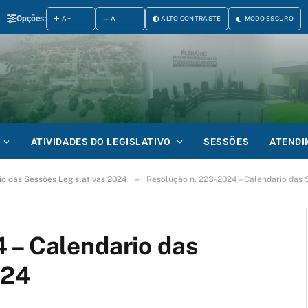
Opções:
A+
A-
ALTO CONTRASTE
MODO ESCURO
ATIVIDADES DO LEGISLATIVO
SESSÕES
ATEND
»
o das Sessões Legislativas 2024
Resolução n. 223-2024 – Calendario das 
 – Calendario das
024