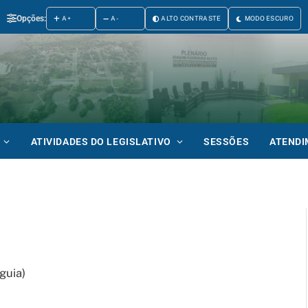
Opções:
A+
A-
ALTO CONTRASTE
MODO ESCURO
ATIVIDADES DO LEGISLATIVO
SESSÕES
ATEND
guia)