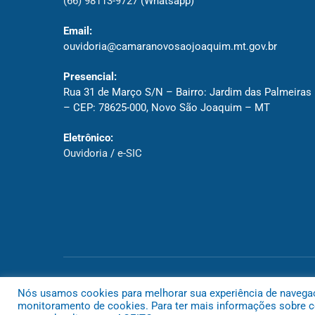
(66) 98113-9727
(Whatsapp)
Email:
ouvidoria@camaranovosaojoaquim.mt.gov.br
Presencial:
Rua 31 de Março S/N – Bairro: Jardim das Palmeiras
– CEP: 78625-000, Novo São Joaquim – MT
Eletrônico:
Ouvidoria
/
e-SIC
Todos os direitos reservados a Câmara de Novo São Joaquim
Nós usamos cookies para melhorar sua experiência de navegação
monitoramento de cookies. Para ter mais informações sobre co