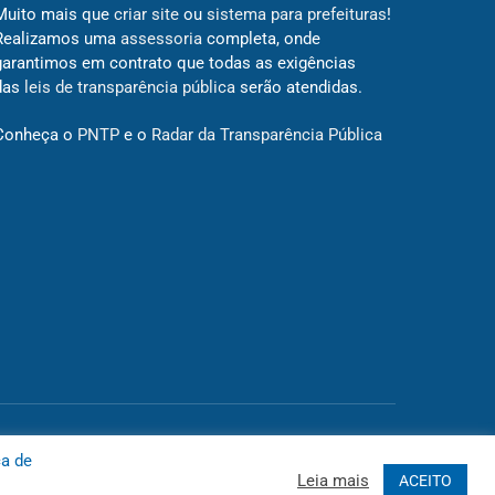
Muito mais que
criar site
ou
sistema para prefeituras
!
Realizamos uma
assessoria
completa, onde
garantimos em contrato que todas as exigências
das
leis de transparência pública
serão atendidas.
Conheça o
PNTP
e o
Radar da Transparência Pública
 Site
Acessar Área Administrativa
Acessar o Webmail
ca de
Leia mais
ACEITO