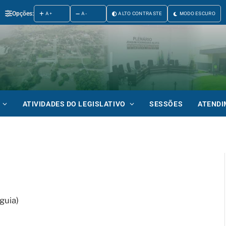
Opções:
A+
A-
ALTO CONTRASTE
MODO ESCURO
ATIVIDADES DO LEGISLATIVO
SESSÕES
ATEND
guia)