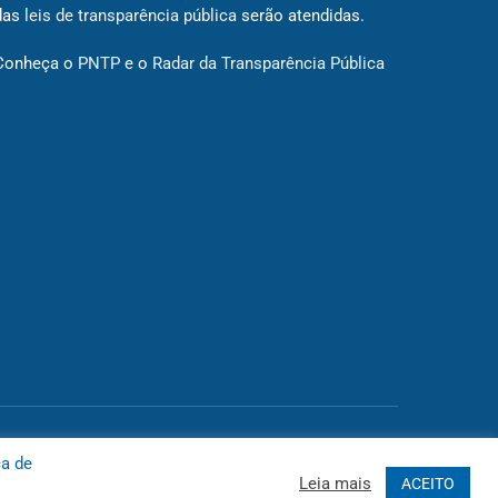
das
leis de transparência pública
serão atendidas.
Conheça o
PNTP
e o
Radar da Transparência Pública
 Site
Acessar Área Administrativa
Acessar o Webmail
ca de
Leia mais
ACEITO