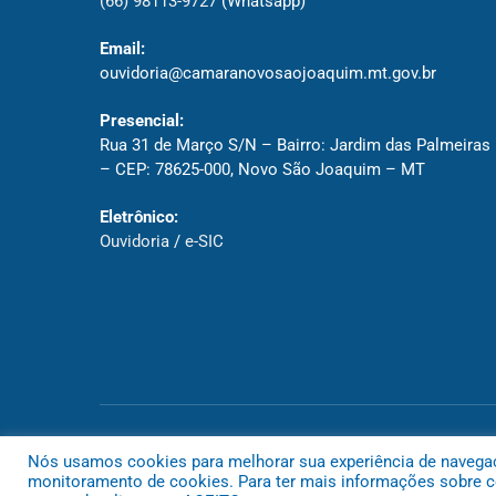
(66) 98113-9727
(Whatsapp)
Email:
ouvidoria@camaranovosaojoaquim.mt.gov.br
Presencial:
Rua 31 de Março S/N – Bairro: Jardim das Palmeiras
– CEP: 78625-000, Novo São Joaquim – MT
Eletrônico:
Ouvidoria
/
e-SIC
Todos os direitos reservados a Câmara de Novo São Joaquim
Nós usamos cookies para melhorar sua experiência de navegação
monitoramento de cookies. Para ter mais informações sobre co