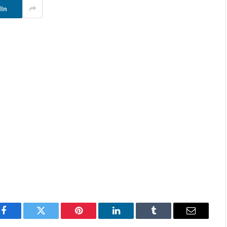
dIn
Facebook
Twitter
Pinterest
LinkedIn
Tumblr
E-