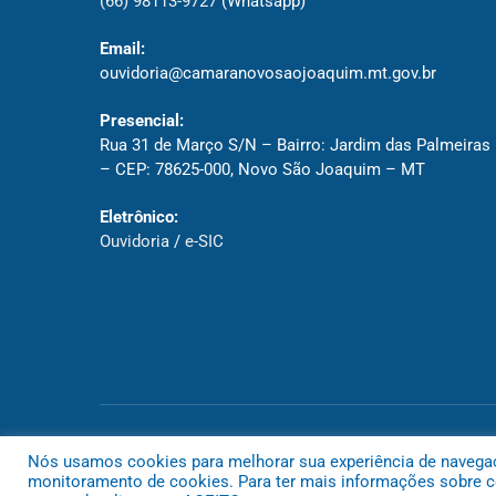
(66) 98113-9727
(Whatsapp)
Email:
ouvidoria@camaranovosaojoaquim.mt.gov.br
Presencial:
Rua 31 de Março S/N – Bairro: Jardim das Palmeiras
– CEP: 78625-000, Novo São Joaquim – MT
Eletrônico:
Ouvidoria
/
e-SIC
Todos os direitos reservados a Câmara de Novo São Joaquim
Nós usamos cookies para melhorar sua experiência de navegação
monitoramento de cookies. Para ter mais informações sobre co