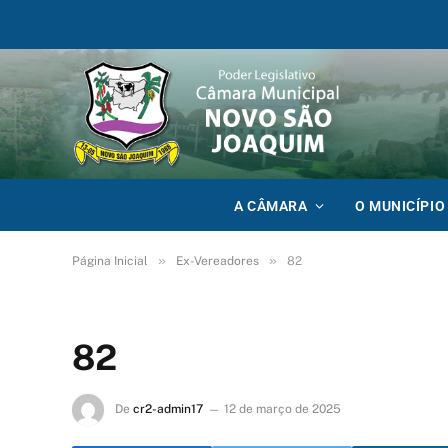
A CÂMARA
O MUNICÍPIO
»
»
Página Inicial
Ex-Vereadores
82
82
De
cr2-admin17
12 de março de 2025