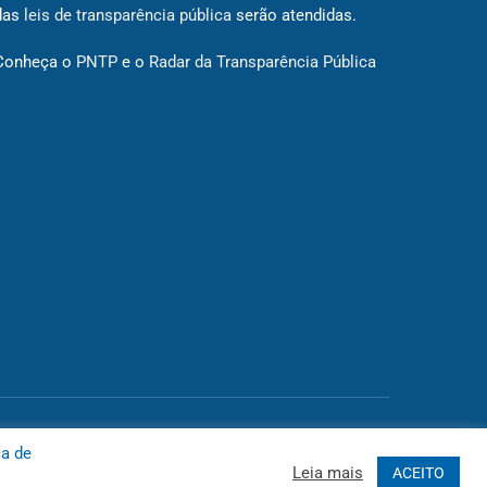
das
leis de transparência pública
serão atendidas.
Conheça o
PNTP
e o
Radar da Transparência Pública
 Site
Acessar Área Administrativa
Acessar o Webmail
ca de
Leia mais
ACEITO