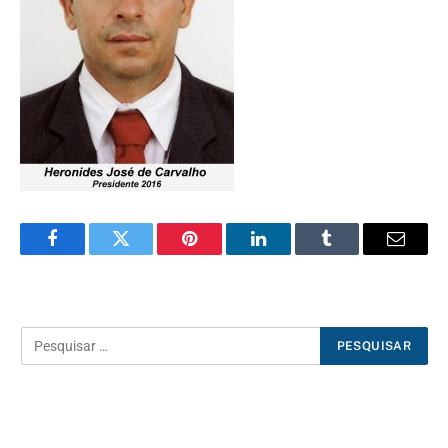
Facebook
Twitter
Pinterest
LinkedIn
Tumblr
E-
mail