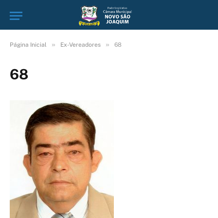
»
»
Página Inicial
Ex-Vereadores
68
68