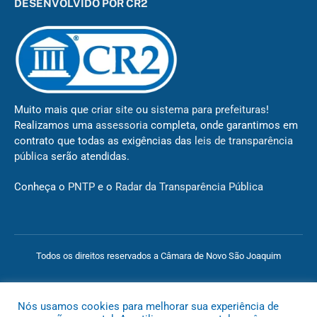
DESENVOLVIDO POR CR2
Muito mais que
criar site
ou
sistema para prefeituras
!
Realizamos uma
assessoria
completa, onde garantimos em
contrato que todas as exigências das
leis de transparência
pública
serão atendidas.
Conheça o
PNTP
e o
Radar da Transparência Pública
Todos os direitos reservados a Câmara de Novo São Joaquim
Mapa do Site
Acessar Área Administrativa
Acessar o Webmail
Nós usamos cookies para melhorar sua experiência de