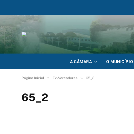
A CÂMARA
O MUNICÍPIO
»
»
Página Inicial
Ex-Vereadores
65_2
65_2