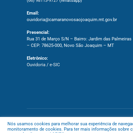
(66) 98113-9727
(Whatsapp)
Email:
ouvidoria@camaranovosaojoaquim.mt.gov.br
Presencial:
Rua 31 de Março S/N – Bairro: Jardim das Palmeiras
– CEP: 78625-000, Novo São Joaquim – MT
Eletrônico:
Ouvidoria
/
e-SIC
Todos os direitos reservados a Câmara de Novo São Joaquim
Nós usamos cookies para melhorar sua experiência de navegação
monitoramento de cookies. Para ter mais informações sobre co