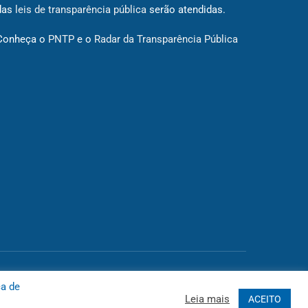
das
leis de transparência pública
serão atendidas.
Conheça o
PNTP
e o
Radar da Transparência Pública
 Site
Acessar Área Administrativa
Acessar o Webmail
ca de
Leia mais
ACEITO