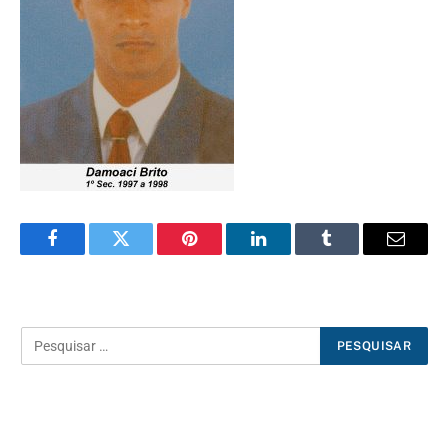
Facebook
Twitter
Pinterest
LinkedIn
Tumblr
E-
mail