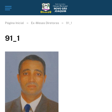
»
»
Página Inicial
Ex-Mesas Diretoras
91_1
91_1