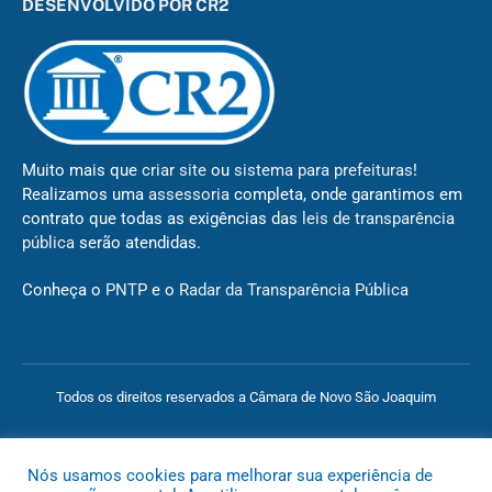
DESENVOLVIDO POR CR2
Muito mais que
criar site
ou
sistema para prefeituras
!
Realizamos uma
assessoria
completa, onde garantimos em
contrato que todas as exigências das
leis de transparência
pública
serão atendidas.
Conheça o
PNTP
e o
Radar da Transparência Pública
Todos os direitos reservados a Câmara de Novo São Joaquim
Mapa do Site
Acessar Área Administrativa
Acessar o Webmail
Nós usamos cookies para melhorar sua experiência de