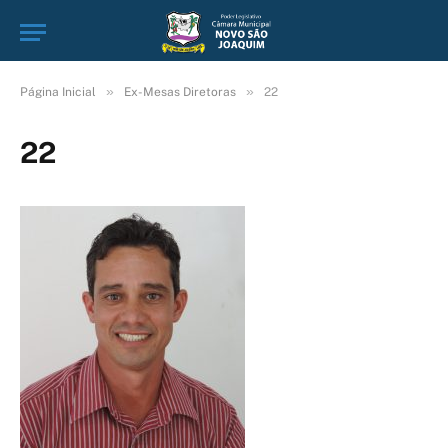
»
»
Página Inicial
Ex-Mesas Diretoras
22
22