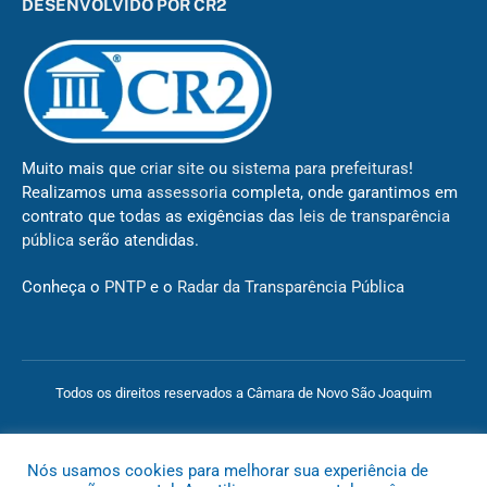
DESENVOLVIDO POR CR2
Muito mais que
criar site
ou
sistema para prefeituras
!
Realizamos uma
assessoria
completa, onde garantimos em
contrato que todas as exigências das
leis de transparência
pública
serão atendidas.
Conheça o
PNTP
e o
Radar da Transparência Pública
Todos os direitos reservados a Câmara de Novo São Joaquim
Mapa do Site
Acessar Área Administrativa
Acessar o Webmail
Nós usamos cookies para melhorar sua experiência de