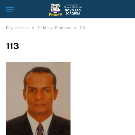
»
»
Página Inicial
Ex-Mesas Diretoras
113
113