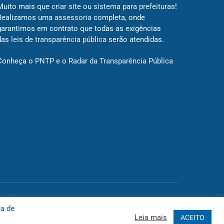
Muito mais que
criar site
ou
sistema para prefeituras
!
Realizamos uma
assessoria
completa, onde
garantimos em contrato que todas as exigências
das
leis de transparência pública
serão atendidas.
Conheça o
PNTP
e o
Radar da Transparência Pública
 Site
Acessar Área Administrativa
Acessar o Webmail
ca de
Leia mais
ACEITO