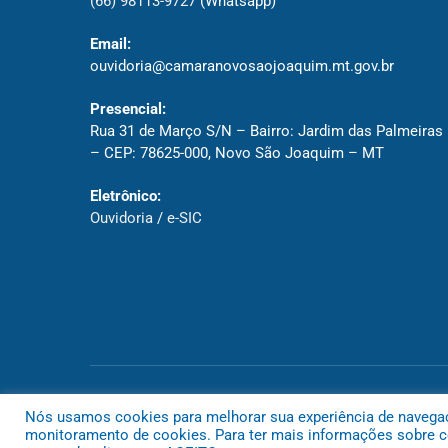
(66) 98113-9727
(Whatsapp)
Email:
ouvidoria@camaranovosaojoaquim.mt.gov.br
Presencial:
Rua 31 de Março S/N – Bairro: Jardim das Palmeiras
– CEP: 78625-000, Novo São Joaquim – MT
Eletrônico:
Ouvidoria
/
e-SIC
Todos os direitos reservados a Câmara de Novo São Joaquim
Nós usamos cookies para melhorar sua experiência de navegação
monitoramento de cookies. Para ter mais informações sobre co