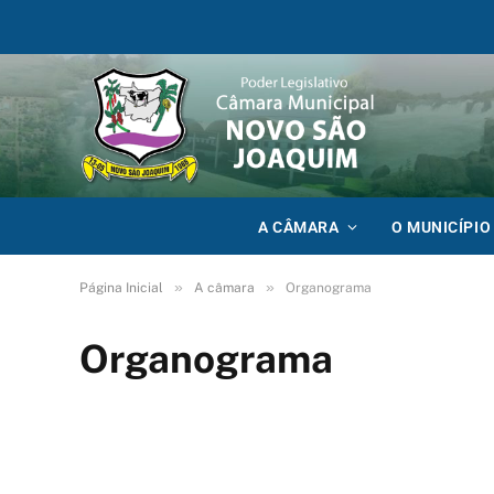
A CÂMARA
O MUNICÍPIO
»
»
Página Inicial
A câmara
Organograma
Organograma