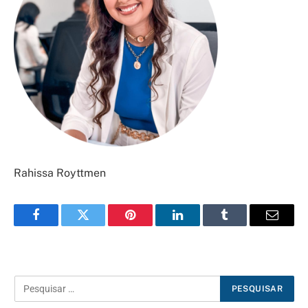
Rahissa Royttmen
Facebook
Twitter
Pinterest
LinkedIn
Tumblr
E-
mail