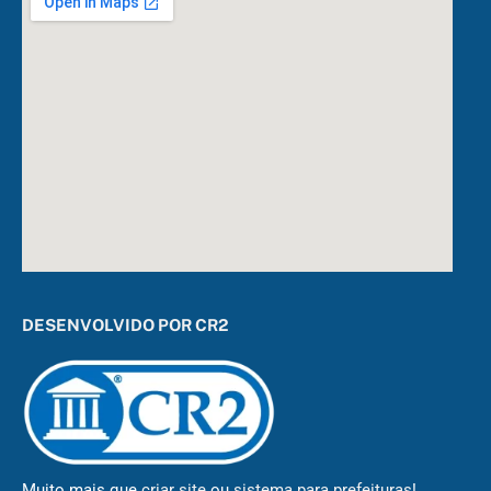
DESENVOLVIDO POR CR2
Muito mais que
criar site
ou
sistema para prefeituras
!