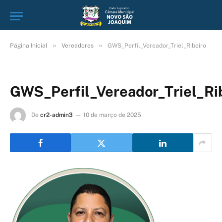
»
»
Página Inicial
Vereadores
GWS_Perfil_Vereador_Triel_Ribeiro
GWS_Perfil_Vereador_Triel_Ri
De
cr2-admin3
10 de março de 2025