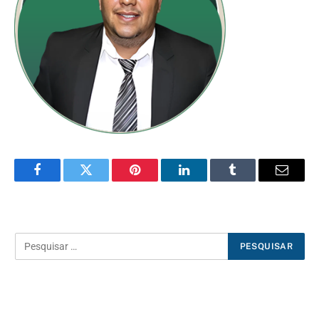
Facebook
Twitter
Pinterest
LinkedIn
Tumblr
E-
mail