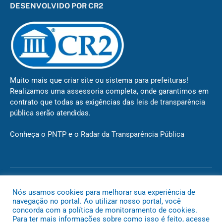
DESENVOLVIDO POR CR2
Muito mais que
criar site
ou
sistema para prefeituras
!
Realizamos uma
assessoria
completa, onde garantimos em
contrato que todas as exigências das
leis de transparência
pública
serão atendidas.
Conheça o
PNTP
e o
Radar da Transparência Pública
Todos os direitos reservados a Câmara de Novo São Joaquim
Nós usamos cookies para melhorar sua experiência de
navegação no portal. Ao utilizar nosso portal, você
concorda com a política de monitoramento de cookies.
Mapa do Site
Acessar Área Administrativa
Acessar o Webmail
Para ter mais informações sobre como isso é feito, acesse