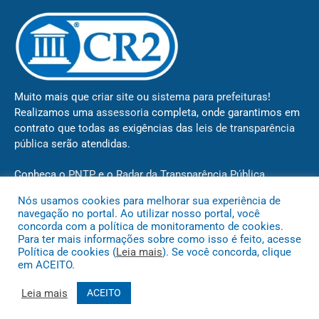
Muito mais que
criar site
ou
sistema para prefeituras
!
Realizamos uma
assessoria
completa, onde garantimos em
contrato que todas as exigências das
leis de transparência
pública
serão atendidas.
Conheça o
PNTP
e o
Radar da Transparência Pública
Nós usamos cookies para melhorar sua experiência de
navegação no portal. Ao utilizar nosso portal, você
concorda com a política de monitoramento de cookies.
Para ter mais informações sobre como isso é feito, acesse
Todos os direitos reservados a Câmara de Novo São Joaquim
Política de cookies (
Leia mais
). Se você concorda, clique
em ACEITO.
Mapa do Site
Acessar Área Administrativa
Acessar o Webmail
Leia mais
ACEITO